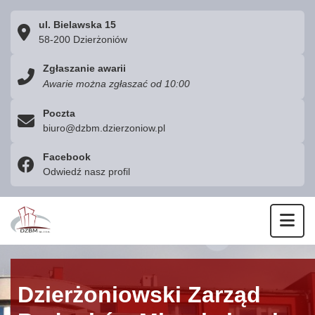
ul. Bielawska 15
58-200 Dzierżoniów
Zgłaszanie awarii
Awarie można zgłaszać od 10:00
Poczta
biuro@dzbm.dzierzoniow.pl
Facebook
Odwiedź nasz profil
Otw
Dzierżoniowski Zarząd