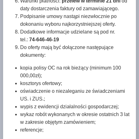
Warunki płatności:
przelew w terminie 21 dni
od
daty dostarczenia faktury od zamawiającego.
Podpisanie umowy nastąpi niezwłocznie po
dokonaniu wyboru najkorzystniejszej oferty.
Dodatkowe informacje udzielane są pod nr.
tel.:
74-646-46-19
Do oferty mają być dołączone następujące
dokumenty:
kopia polisy OC na rok bieżący (minimum 100
000,00zł);
kosztorys ofertowy;
oświadczenie o niezaleganiu ze świadczeniami
US. i ZUS.;
wypis z ewidencji działalności gospodarczej;
wykaz robót wykonanych w okresie ostatnich 3 lat
w zakresie objętym zamówieniem;
referencje;