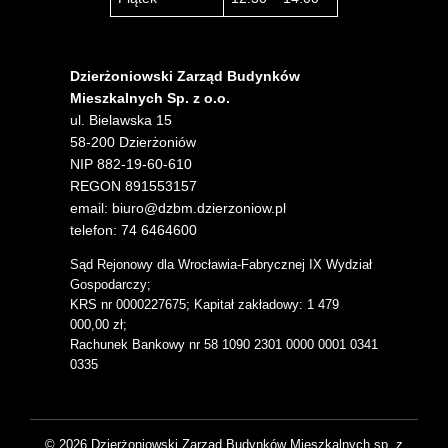
Dzierżoniowski Zarząd Budynków
Mieszkalnych Sp. z o.o.
ul. Bielawska 15
58-200 Dzierżoniów
NIP 882-19-60-610
REGON 891553157
email: biuro@dzbm.dzierzoniow.pl
telefon: 74 6464600
Sąd Rejonowy dla Wrocławia-Fabrycznej IX Wydział
Gospodarczy;
KRS nr 0000227675; Kapitał zakładowy: 1 479
000,00 zł;
Rachunek Bankowy nr 58 1090 2301 0000 0001 0341
0335
© 2026 Dzierżoniowski Zarząd Budynków Mieszkalnych sp. z