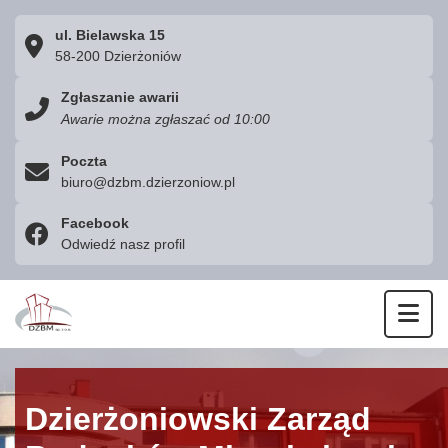
ul. Bielawska 15
58-200 Dzierżoniów
Zgłaszanie awarii
Awarie można zgłaszać od 10:00
Poczta
biuro@dzbm.dzierzoniow.pl
Facebook
Odwiedź nasz profil
Otw
Dzierżoniowski Zarząd