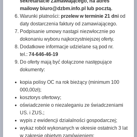
sekretariacie Zamawiającego, na adres
mailowy biuro@dzbm.info.pl lub pocztą.
Warunki płatności:
przelew w terminie 21 dni
od
daty dostarczenia faktury od zamawiającego.
Podpisanie umowy nastąpi niezwłocznie po
dokonaniu wyboru najkorzystniejszej oferty.
Dodatkowe informacje udzielane są pod nr.
tel.:
74-646-46-19
Do oferty mają być dołączone następujące
dokumenty:
kopia polisy OC na rok bieżący (minimum 100
000,00zł);
kosztorys ofertowy;
oświadczenie o niezaleganiu ze świadczeniami
US. i ZUS.;
wypis z ewidencji działalności gospodarczej;
wykaz robót wykonanych w okresie ostatnich 3 lat
w zakresie objętym zamówieniem;