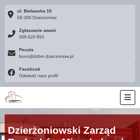
ul. Bielawska 15
58-200 Dzierżoniów
Zgłaszanie awarii
509 620 893
Poczta
biuro@dzbm.dzierzoniow.pl
Facebook
Odwiedź nasz profil
Otw
Dzierżoniowski Zarząd