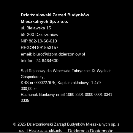
Dzierżoniowski Zarząd Budynków
Mieszkalnych Sp. z o.o.
ul. Bielawska 15
58-200 Dzierżoniów
NIP 882-19-60-610
REGON 891553157
email: biuro@dzbm.dzierzoniow.pl
telefon: 74 6464600
Sąd Rejonowy dla Wrocławia-Fabrycznej IX Wydział
Gospodarczy;
KRS nr 0000227675; Kapitał zakładowy: 1 479
000,00 zł;
Rachunek Bankowy nr 58 1090 2301 0000 0001 0341
0335
© 2026 Dzierżoniowski Zarząd Budynków Mieszkalnych sp. z
Deklaracja Dostępności
o.o. | Realizacja: plik.info