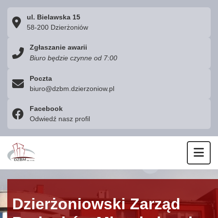
ul. Bielawska 15
58-200 Dzierżoniów
Zgłaszanie awarii
Biuro będzie czynne od 7:00
Poczta
biuro@dzbm.dzierzoniow.pl
Facebook
Odwiedź nasz profil
Otw
Dzierżoniowski Zarząd