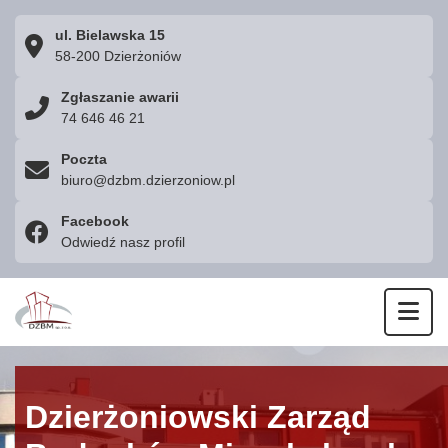
ul. Bielawska 15
58-200 Dzierżoniów
Zgłaszanie awarii
74 646 46 21
Poczta
biuro@dzbm.dzierzoniow.pl
Facebook
Odwiedź nasz profil
Otw
Dzierżoniowski Zarząd