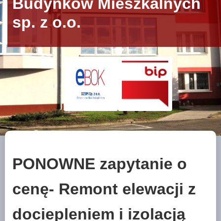
Budynków Mieszkalnych
sp. z o.o.
PONOWNE zapytanie o
cenę- Remont elewacji z
dociepleniem i izolacją