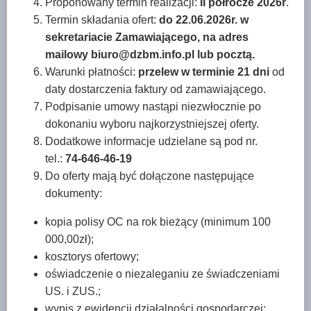
Proponowany termin realizacji:
II półrocze 2026r
.
Termin składania ofert:
do
22.06.2026r. w
sekretariacie Zamawiającego, na adres
mailowy biuro@dzbm.info.pl lub pocztą.
Warunki płatności:
przelew w terminie 21 dni
od
daty dostarczenia faktury od zamawiającego.
Podpisanie umowy nastąpi niezwłocznie po
dokonaniu wyboru najkorzystniejszej oferty.
Dodatkowe informacje udzielane są pod nr.
tel.:
74-646-46-19
Do oferty mają być dołączone następujące
dokumenty:
kopia polisy OC na rok bieżący (minimum 100
000,00zł);
kosztorys ofertowy;
oświadczenie o niezaleganiu ze świadczeniami
US. i ZUS.;
wypis z ewidencji działalności gospodarczej;