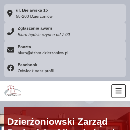
ul. Bielawska 15
58-200 Dzierżoniów
Zgłaszanie awarii
Biuro będzie czynne od 7:00
Poczta
biuro@dzbm.dzierzoniow.pl
Facebook
Odwiedź nasz profil
Otw
Dzierżoniowski Zarząd