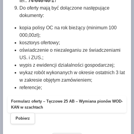
tel.:
74-646-46-1
7
Do oferty mają być dołączone następujące
dokumenty:
kopia polisy OC na rok bieżący (minimum 100
000,00zł);
kosztorys ofertowy;
oświadczenie o niezaleganiu ze świadczeniami
US. i ZUS.;
wypis z ewidencji działalności gospodarczej;
wykaz robót wykonanych w okresie ostatnich 3 lat
w zakresie objętym zamówieniem;
referencje;
Formularz oferty – Tęczowe 25 AB – Wymiana pionów WOD-
KAN w szachtach
Pobierz