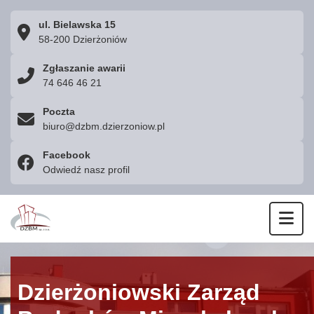
ul. Bielawska 15
58-200 Dzierżoniów
Zgłaszanie awarii
74 646 46 21
Poczta
biuro@dzbm.dzierzoniow.pl
Facebook
Odwiedź nasz profil
Otw
Dzierżoniowski Zarząd