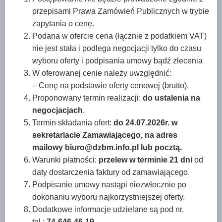
przepisami Prawa Zamówień Publicznych w trybie
zapytania o cenę.
Podana w ofercie cena (łącznie z podatkiem VAT)
nie jest stała i podlega negocjacji tylko do czasu
wyboru oferty i podpisania umowy bądź zlecenia
W oferowanej cenie należy uwzględnić:
– Cenę na podstawie oferty cenowej (brutto).
Proponowany termin realizacji:
do ustalenia na
negocjacjach
.
Termin składania ofert:
do
24.07.2026r. w
sekretariacie Zamawiającego, na adres
mailowy biuro@dzbm.info.pl lub pocztą.
Warunki płatności:
przelew w terminie 21 dni
od
daty dostarczenia faktury od zamawiającego.
Podpisanie umowy nastąpi niezwłocznie po
dokonaniu wyboru najkorzystniejszej oferty.
Dodatkowe informacje udzielane są pod nr.
tel.:
74-646-46-19