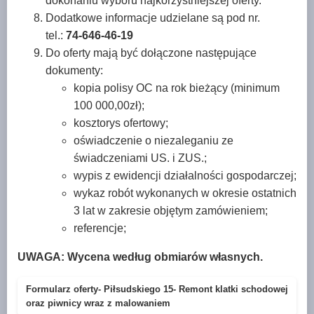
dokonaniu wyboru najkorzystniejszej oferty.
Dodatkowe informacje udzielane są pod nr.
tel.:
74-646-46-19
Do oferty mają być dołączone następujące
dokumenty:
kopia polisy OC na rok bieżący (minimum
100 000,00zł);
kosztorys ofertowy;
oświadczenie o niezaleganiu ze
świadczeniami US. i ZUS.;
wypis z ewidencji działalności gospodarczej;
wykaz robót wykonanych w okresie ostatnich
3 lat w zakresie objętym zamówieniem;
referencje;
UWAGA: Wycena według obmiarów własnych.
Formularz oferty- Piłsudskiego 15- Remont klatki schodowej
oraz piwnicy wraz z malowaniem