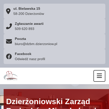
ul. Bielawska 15
58-200 Dzierżoniów
Zgłaszanie awarii
509 620 893
Poczta
biuro@dzbm.dzierzoniow.pl
Facebook
Odwiedź nasz profil
Otw
Dzierżoniowski Zarząd