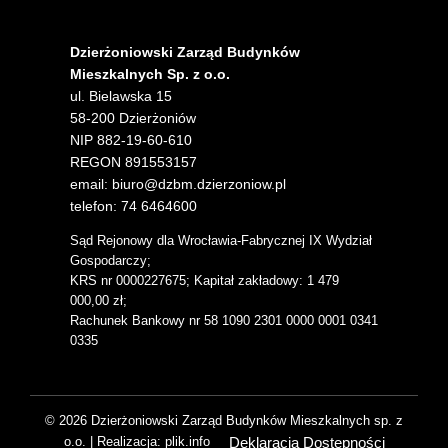
Dzierżoniowski Zarząd Budynków
Mieszkalnych Sp. z o.o.
ul. Bielawska 15
58-200 Dzierżoniów
NIP 882-19-60-610
REGON 891553157
email: biuro@dzbm.dzierzoniow.pl
telefon: 74 6464600
Sąd Rejonowy dla Wrocławia-Fabrycznej IX Wydział
Gospodarczy;
KRS nr 0000227675; Kapitał zakładowy: 1 479
000,00 zł;
Rachunek Bankowy nr 58 1090 2301 0000 0001 0341
0335
© 2026 Dzierżoniowski Zarząd Budynków Mieszkalnych sp. z
Deklaracja Dostępności
o.o. | Realizacja: plik.info