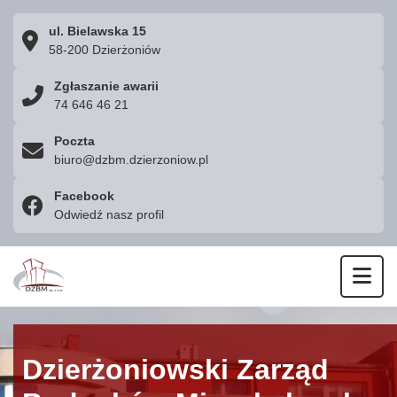
ul. Bielawska 15
58-200 Dzierżoniów
Zgłaszanie awarii
74 646 46 21
Poczta
biuro@dzbm.dzierzoniow.pl
Facebook
Odwiedź nasz profil
Otw
Dzierżoniowski Zarząd