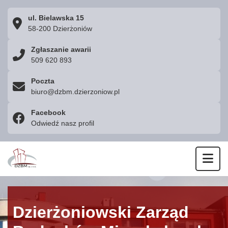
ul. Bielawska 15
58-200 Dzierżoniów
Zgłaszanie awarii
509 620 893
Poczta
biuro@dzbm.dzierzoniow.pl
Facebook
Odwiedź nasz profil
Otw
Dzierżoniowski Zarząd