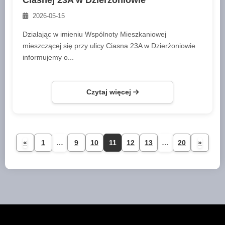
Ciasnej 23A w Dzierżoniowie
2026-05-15
Działając w imieniu Wspólnoty Mieszkaniowej
mieszczącej się przy ulicy Ciasna 23A w Dzierżoniowie
informujemy o...
Czytaj więcej
«
1
…
9
10
11
12
13
…
20
»